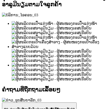
ອາລູມີນຽມຕາມໃຈລູກຄ້າ
ຄຳຖາມທີ່ຖືກຖາມເລື້ອຍໆ