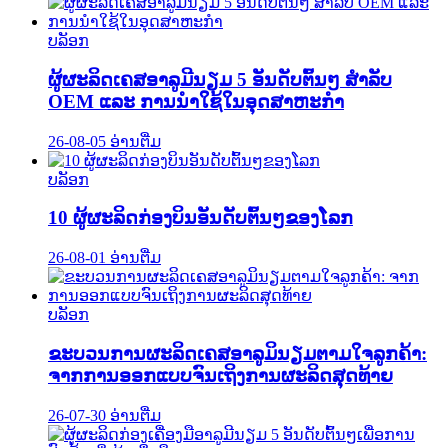
ບລັອກ
ຜູ້ຜະລິດເຄສອາລູມີນຽມ 5 ອັນດັບຕົ້ນໆ ສຳລັບ
OEM ແລະ ການນຳໃຊ້ໃນອຸດສາຫະກຳ
26-08-05
ອ່ານຕື່ມ
ບລັອກ
10 ຜູ້ຜະລິດກ່ອງບິນອັນດັບຕົ້ນໆຂອງໂລກ
26-08-01
ອ່ານຕື່ມ
ບລັອກ
ຂະບວນການຜະລິດເຄສອາລູມິນຽມຕາມໃຈລູກຄ້າ:
ຈາກການອອກແບບຈົນເຖິງການຜະລິດສຸດທ້າຍ
26-07-30
ອ່ານຕື່ມ