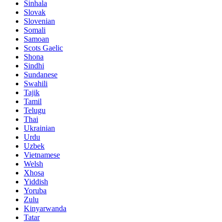
Sinhala
Slovak
Slovenian
Somali
Samoan
Scots Gaelic
Shona
Sindhi
Sundanese
Swahili
Tajik
Tamil
Telugu
Thai
Ukrainian
Urdu
Uzbek
Vietnamese
Welsh
Xhosa
Yiddish
Yoruba
Zulu
Kinyarwanda
Tatar