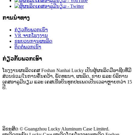
ການນຳທາງ
ກ່ຽວກັບພວກເຮົາ
VR ຈາກໂຮງງານ
ຂະບວນການຜະລິດ
ຕິດຕໍ່ພວກເຮົາ
ກ່ຽວກັບພວກເຮົາ
ໂຮງງານຜະລິດເຄສ Foshan Nanhai Lucky ເປັນຜູ້ຜະລິດມືອາຊີບທີ່ມີ
ສ່ວນຮ່ວມໃນການຄົ້ນຄວ້າ, ພັດທະນາ, ຜະລິດ, ຂາຍ ແລະ ບໍລິການ
ເຄສອາລູມີນຽມ ແລະ ເຄສເຮືອບິນທຸກປະເພດເປັນເວລາຫຼາຍກວ່າ 15
ປີ.
ລິຂະສິດ © Guangzhou Lucky Aluminum Case Limited.
ຜະລິດຕະພັນ Lucky Case ຜະລິດໂດຍໂຮງງານຜະລິດ Foshan