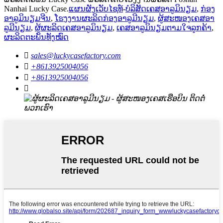
Nanhai Lucky Case.
ແຜນຜັງເວັບໄຊທ໌
-
ບໍລິສັດເຄສອາລູມິນຽມ
,
ກ່ອງ
ອາລູມິນຽມຈີນ
,
ໂຮງງານຜະລິດກ່ອງອາລູມີນຽມ
,
ຜູ້ສະໜອງເຄສອາ
ລູມີນຽມ
,
ຜູ້ຜະລິດເຄສອາລູມິນຽມ
,
ເຄສອາລູມິນຽມຕາມໃຈລູກຄ້າ
,
ຜະລິດຕະພັນທັງໝົດ

sales@luckycasefactory.com

+8613925004056

+8613925004056
