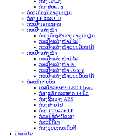
ກ່ອງໃສ່ໂມງ
ກ່ອງສະແດງ
ກ່ອງເຄື່ອງມືອາລູມິນຽມ
ກ່ອງ LP ແລະ CD
ກະເປົ໋າເອກະສານ
ກະເປົ໋າແຕ່ງໜ້າ
ກ່ອງເຄື່ອງສຳອາງອາລູມິນຽມ
ກະເປົ໋າແຕ່ງໜ້າມີໄຟ
ກະເປົ໋າແຕ່ງໜ້າແບບມ້ວນໄດ້
ກະເປົ໋າແຕ່ງໜ້າ
ກະເປົ໋າແຕ່ງໜ້າມີໄຟ
ກະເປົ໋າແຕ່ງໜ້າ Pu
ກະເປົ໋າແຕ່ງໜ້າ Oxford
ກະເປົ໋າແຕ່ງໜ້າແບບມ້ວນໄດ້
ກໍລະນີການບິນ
ເຄສໂທລະພາບ LED Plasma
ກ່ອງແຣັກຂະໜາດ 19 ນິ້ວ
ກ່ອງຊັ້ນວາງ ABS
ກ່ອງສາຍໄຟ
ກ່ອງ CD ແລະ LP
ກໍລະນີທີ່ກຳນົດເອງ
ກໍລະນີດີເຈ
ກ່ອງອຸປະກອນດົນຕີ
ວິທີແກ້ໄຂ