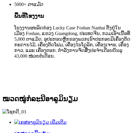
5000
+
ຕາແມັດ
ພື້ນທີ່ໂຮງງານ
ໂຮງງານຜະລິດກ່ອງ Lucky Case Foshan Nanhai ຕັ້ງຢູ່ໃນ
ເມືອງ Foshan, ແຂວງ Guangdong, ປະເທດຈີນ, ກວມເອົາເນື້ອທີ່
5,000 ຕາແມັດ. ອຸປະກອນຫຼັກຂອງພວກເຮົາປະກອບມີເຄື່ອງຕັດ
ກະດານໄມ້, ເຄື່ອງຕັດໂຟມ, ເຄື່ອງໄຮໂດຼລິກ, ເຄື່ອງເຈາະ, ເຄື່ອງ
ກາວ, ແລະ ເຄື່ອງຕອກ. ກຳລັງການຈັດສົ່ງປະຈຳເດືອນບັນລຸ
43,000 ໜ່ວຍຕໍ່ເດືອນ.
ໝວດໝູ່ກໍລະນີອາລູມິນຽມ
ເພີ່ມເຕີມ