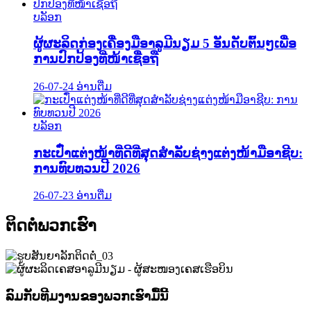
ບລັອກ
ຜູ້ຜະລິດກ່ອງເຄື່ອງມືອາລູມີນຽມ 5 ອັນດັບຕົ້ນໆເພື່ອ
ການປົກປ້ອງທີ່ໜ້າເຊື່ອຖື
26-07-24
ອ່ານຕື່ມ
ບລັອກ
ກະເປົ໋າແຕ່ງໜ້າທີ່ດີທີ່ສຸດສຳລັບຊ່າງແຕ່ງໜ້າມືອາຊີບ:
ການທົບທວນປີ 2026
26-07-23
ອ່ານຕື່ມ
ຕິດຕໍ່ພວກເຮົາ
ລົມກັບທີມງານຂອງພວກເຮົາມື້ນີ້