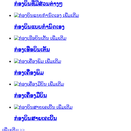
ກ່ອງບິນທີ່ມີສ່ວນຕ່າງໆ
ເພີ່ມເຕີມ
ກ່ອງບິນແບບກຳນົດເອງ
ເພີ່ມເຕີມ
ກ່ອງເຮືອບິນເຕັ້ນ
ເພີ່ມເຕີມ
ກ່ອງເຄື່ອງພິມ
ເພີ່ມເຕີມ
ກ່ອງເຄື່ອງມືບິນ
ເພີ່ມເຕີມ
ກ່ອງບິນສາຍເຄເບີ້ນ
ເພີ່ມເຕີມ >>