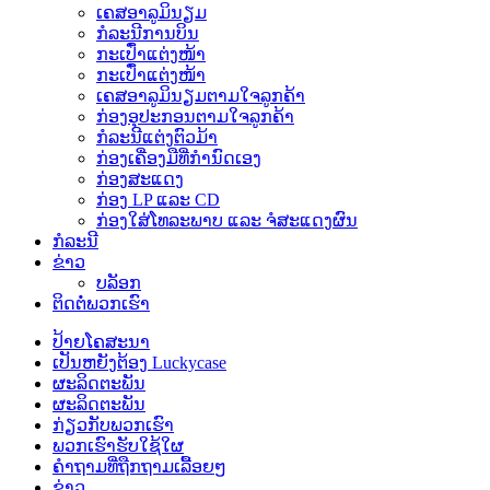
ເຄສອາລູມິນຽມ
ກໍລະນີການບິນ
ກະເປົ໋າແຕ່ງໜ້າ
ກະເປົ໋າແຕ່ງໜ້າ
ເຄສອາລູມິນຽມຕາມໃຈລູກຄ້າ
ກ່ອງອຸປະກອນຕາມໃຈລູກຄ້າ
ກໍລະນີແຕ່ງຕົວມ້າ
ກ່ອງເຄື່ອງມືທີ່ກຳນົດເອງ
ກ່ອງສະແດງ
ກ່ອງ LP ແລະ CD
ກ່ອງໃສ່ໂທລະພາບ ແລະ ຈໍສະແດງຜົນ
ກໍລະນີ
ຂ່າວ
ບລັອກ
ຕິດຕໍ່ພວກເຮົາ
ປ້າຍໂຄສະນາ
ເປັນຫຍັງຕ້ອງ Luckycase
ຜະລິດຕະພັນ
ຜະລິດຕະພັນ
ກ່ຽວກັບພວກເຮົາ
ພວກເຮົາຮັບໃຊ້ໃຜ
ຄຳຖາມທີ່ຖືກຖາມເລື້ອຍໆ
ຂ່າວ