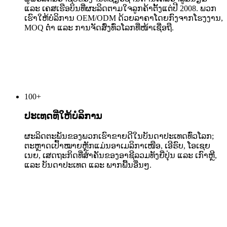
ແລະ ເຄສເຮືອບິນທີ່ຜະລິດຕາມໃຈລູກຄ້າຕັ້ງແຕ່ປີ 2008. ພວກ
ເຮົາໃຫ້ບໍລິການ OEM/ODM ດ້ວຍລາຄາໂດຍກົງຈາກໂຮງງານ,
MOQ ຕ່ຳ ແລະ ການຈັດສົ່ງທົ່ວໂລກທີ່ໜ້າເຊື່ອຖື.
100
+
ປະເທດທີ່ໃຫ້ບໍລິການ
ຜະລິດຕະພັນຂອງພວກເຮົາຂາຍດີໃນບັນດາປະເທດທົ່ວໂລກ;
ຕະຫຼາດເປົ້າໝາຍຫຼັກແມ່ນອາເມລິກາເໜືອ, ເອີຣົບ, ໂອເຊຍ
ເນຍ, ເສດຖະກິດທີ່ສຳຄັນຂອງອາຊີລວມທັງຍີ່ປຸ່ນ ແລະ ເກົາຫຼີ,
ແລະ ບັນດາປະເທດ ແລະ ພາກພື້ນອື່ນໆ.