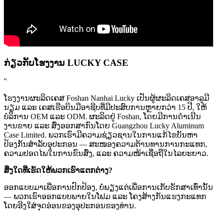
ກ່ຽວກັບໂຮງງານ LUCKY CASE
''
ໂຮງງານຜະລິດເຄສ Foshan Nanhai Lucky ເປັນຜູ້ຜະລິດເຄສອາລູມີ
ນຽມ ແລະ ເຄສເຮືອບິນມືອາຊີບທີ່ມີປະສົບການຫຼາຍກວ່າ 15 ປີ, ໃຫ້
ບໍລິການ OEM ແລະ ODM. ຜະລິດຢູ່ Foshan, ໂດຍມີການດຳເນີນ
ງານຂາຍ ແລະ ສົ່ງອອກສາກົນໂດຍ Guangzhou Lucky Aluminum
Case Limited. ພວກເຮົາມີຄວາມຊ່ຽວຊານໃນການແກ້ໄຂບັນຫາ
ປ້ອງກັນສຳລັບອຸປະກອນ — ສະໜອງຄວາມຕ້ານທານການກະແທກ,
ຄວາມປອດໄພໃນການຂົນສົ່ງ, ແລະ ຄວາມໜ້າເຊື່ອຖືໃນໄລຍະຍາວ.
ສິ່ງໃດທີ່ເຮັດໃຫ້ພວກເຮົາແຕກຕ່າງ?
ອອກແບບມາເພື່ອການປົກປ້ອງ, ບໍ່ພຽງແຕ່ເພື່ອການເກັບຮັກສາເທົ່ານັ້ນ
— ພວກເຮົາອອກແບບພາຍໃນໂຟມ ແລະ ໂຄງສ້າງກັນແຮງກະແທກ
ໂດຍອີງໃສ່ຈຸດອ່ອນຂອງອຸປະກອນຂອງທ່ານ.