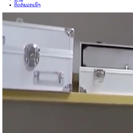
ຕິດຕໍ່ພວກເຮົາ