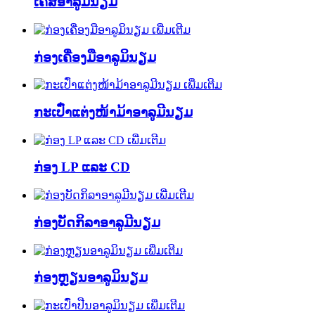
ເຄສອາລູມິນຽມ
ເພີ່ມເຕີມ
ກ່ອງເຄື່ອງມືອາລູມິນຽມ
ເພີ່ມເຕີມ
ກະເປົ໋າແຕ່ງໜ້າມ້າອາລູມີນຽມ
ເພີ່ມເຕີມ
ກ່ອງ LP ແລະ CD
ເພີ່ມເຕີມ
ກ່ອງບັດກິລາອາລູມີນຽມ
ເພີ່ມເຕີມ
ກ່ອງຫຼຽນອາລູມິນຽມ
ເພີ່ມເຕີມ