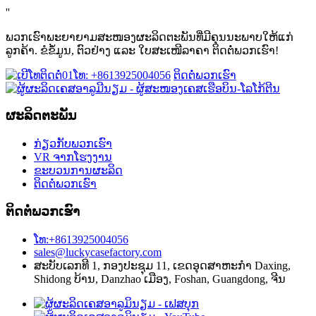
''
ພວກເຮົາພະຍາຍາມສະໜອງຜະລິດຕະພັນທີ່ມີຄຸນນະພາບໃຫ້ແກ່
ລູກຄ້າ. ຂໍຂໍ້ມູນ, ຕົວຢ່າງ ແລະ ໃບສະເໜີລາຄາ ຕິດຕໍ່ພວກເຮົາ!
ໂທ: +8613925004056
ຕິດຕໍ່ພວກເຮົາ
ຜະລິດຕະພັນ
ກ່ຽວກັບພວກເຮົາ
VR ຈາກໂຮງງານ
ຂະບວນການຜະລິດ
ຕິດຕໍ່ພວກເຮົາ
ຕິດຕໍ່ພວກເຮົາ
ໂທ:+8613925004056
sales@luckycasefactory.com
ສະບັບເລກທີ 1, ກອງປະຊຸມ 11, ເຂດອຸດສາຫະກໍາ Daxing,
Shidong ບ້ານ, Danzhao ເມືອງ, Foshan, Guangdong, ຈີນ