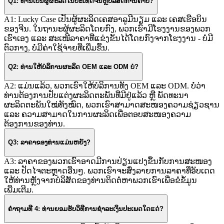
Q1: ທ່ານເປັນຜູ້ຜະລິດໃນປະເທດຈີນຫຼືບໍລິສັດການຄ້າບໍ?
A1: Lucky Case ເປັນຜູ້ຜະລິດເຄສອາລູມີນຽມ ແລະ ເຄສເຮືອບິນ
ຂອງຈີນ. ໃນຖານະຜູ້ຜະລິດໂດຍກົງ, ພວກເຮົາມີໂຮງງານຂອງພວກ
ເຮົາເອງ ແລະ ສະເໜີລາຄາທີ່ແຂ່ງຂັນໄດ້ໂດຍກົງຈາກໂຮງງານ - ບໍ່ມີ
ຕົວກາງ, ບໍ່ມີຄ່າໃຊ້ຈ່າຍທີ່ເພີ່ມຂຶ້ນ.
Q2: ທ່ານໃຫ້ບໍລິການຜະລິດ OEM ແລະ ODM ບໍ?
A2: ແມ່ນແລ້ວ, ພວກເຮົາໃຫ້ບໍລິການທັງ OEM ແລະ ODM. ບໍ່ວ່າ
ທ່ານຕ້ອງການປັບແຕ່ງຜະລິດຕະພັນທີ່ມີຢູ່ແລ້ວ ຫຼື ພັດທະນາ
ຜະລິດຕະພັນໃໝ່ທັງໝົດ, ພວກເຮົາສາມາດສະໜອງຄວາມຊ່ຽວຊານ
ແລະ ຄວາມສາມາດໃນການຜະລິດເພື່ອຕອບສະໜອງຄວາມ
ຕ້ອງການຂອງທ່ານ.
Q3: ລາຄາຂອງທ່ານແມ່ນຫຍັງ?
A3: ລາຄາຂອງພວກເຮົາອາດມີການປ່ຽນແປງຂຶ້ນກັບການສະໜອງ
ແລະ ປັດໄຈຕະຫຼາດອື່ນໆ. ພວກເຮົາຈະສົ່ງລາຍການລາຄາທີ່ອັບເດດ
ໃຫ້ທ່ານຫຼັງຈາກບໍລິສັດຂອງທ່ານຕິດຕໍ່ຫາພວກເຮົາເພື່ອຂໍຂໍ້ມູນ
ເພີ່ມເຕີມ.
ຄຳຖາມທີ 4: ທ່ານຍອມຮັບວິທີການຊໍາລະເງິນປະເພດໃດແດ່?