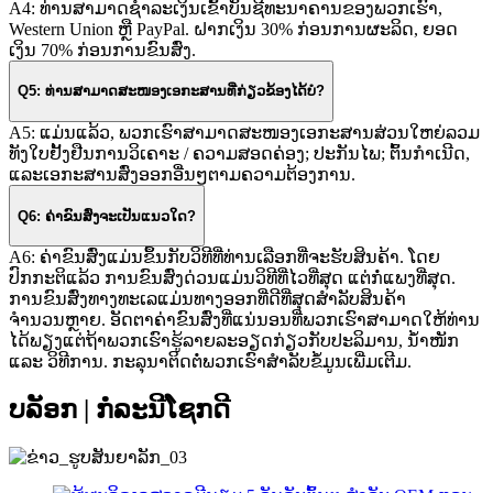
A4: ທ່ານສາມາດຊໍາລະເງິນເຂົ້າບັນຊີທະນາຄານຂອງພວກເຮົາ,
Western Union ຫຼື PayPal. ຝາກເງິນ 30% ກ່ອນການຜະລິດ, ຍອດ
ເງິນ 70% ກ່ອນການຂົນສົ່ງ.
Q5: ທ່ານສາມາດສະໜອງເອກະສານທີ່ກ່ຽວຂ້ອງໄດ້ບໍ?
A5: ແມ່ນແລ້ວ, ພວກເຮົາສາມາດສະໜອງເອກະສານສ່ວນໃຫຍ່ລວມ
ທັງໃບຢັ້ງຢືນການວິເຄາະ / ຄວາມສອດຄ່ອງ; ປະກັນໄພ; ຕົ້ນກຳເນີດ,
ແລະເອກະສານສົ່ງອອກອື່ນໆຕາມຄວາມຕ້ອງການ.
Q6: ຄ່າຂົນສົ່ງຈະເປັນແນວໃດ?
A6: ຄ່າຂົນສົ່ງແມ່ນຂຶ້ນກັບວິທີທີ່ທ່ານເລືອກທີ່ຈະຮັບສິນຄ້າ. ໂດຍ
ປົກກະຕິແລ້ວ ການຂົນສົ່ງດ່ວນແມ່ນວິທີທີ່ໄວທີ່ສຸດ ແຕ່ກໍ່ແພງທີ່ສຸດ.
ການຂົນສົ່ງທາງທະເລແມ່ນທາງອອກທີ່ດີທີ່ສຸດສຳລັບສິນຄ້າ
ຈຳນວນຫຼາຍ. ອັດຕາຄ່າຂົນສົ່ງທີ່ແນ່ນອນທີ່ພວກເຮົາສາມາດໃຫ້ທ່ານ
ໄດ້ພຽງແຕ່ຖ້າພວກເຮົາຮູ້ລາຍລະອຽດກ່ຽວກັບປະລິມານ, ນ້ຳໜັກ
ແລະ ວິທີການ. ກະລຸນາຕິດຕໍ່ພວກເຮົາສຳລັບຂໍ້ມູນເພີ່ມເຕີມ.
ບລັອກ | ກໍລະນີໂຊກດີ