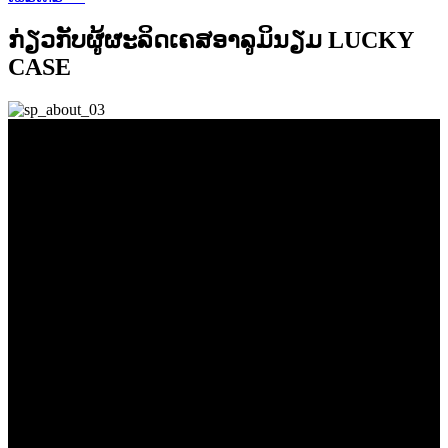
ກ່ຽວກັບຜູ້ຜະລິດເຄສອາລູມິນຽມ LUCKY
CASE