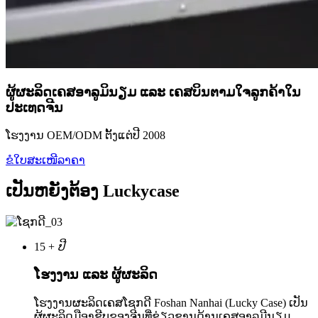
ຜູ້ຜະລິດເຄສອາລູມິນຽມ ແລະ ເຄສບິນຕາມໃຈລູກຄ້າໃນ
ປະເທດຈີນ
ໂຮງງານ OEM/ODM ຕັ້ງແຕ່ປີ 2008
ຂໍໃບສະເໜີລາຄາ
ເປັນຫຍັງຕ້ອງ Luckycase
15
+
ປີ
ໂຮງງານ ແລະ ຜູ້ຜະລິດ
ໂຮງງານຜະລິດເຄສໂຊກດີ Foshan Nanhai (Lucky Case) ເປັນ
ຜູ້ຜະລິດມືອາຊີບຂອງຈີນທີ່ຊ່ຽວຊານດ້ານເຄສອາລູມີນຽມ