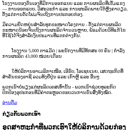
ໂຮງງານຂອງຕົນເອງທີ່ມີການອອກແບບ ແລະ ການຜະລິດທີ່ເຂັ້ມແຂງ
— ການອອກແບບ, ວິສະວະກຳ ແລະ ການຜະລິດພາຍໃຕ້ຫຼັງຄາດຽວ,
ຕັ້ງແຕ່ການຕັດໂຟມຈົນເຖິງການປະກອບກ່ອງ.
ມີຄວາມຍືດຫຍຸ່ນສຳລັບທຸກຂະໜາດໂຄງການ - ຕັ້ງແຕ່ການຜະລິດ
ຂະໜາດນ້ອຍຈົນເຖິງການຜະລິດຈຳນວນຫຼາຍ, ພ້ອມດ້ວຍວິທີແກ້ໄຂ
ທີ່ໃຊ້ໄດ້ຈິງສຳລັບງົບປະມານທີ່ແຕກຕ່າງກັນ.
ໂຮງງານ 5,000 ຕາແມັດ | ພະນັກງານທີ່ມີທັກສະ 60 ຄົນ | ກຳລັງ
ການຜະລິດ 43,000 ໜ່ວຍ/ເດືອນ
ໃຫ້ບໍລິການອາເມລິກາເໜືອ, ເອີຣົບ, ໂອເຊຍເນຍ, ເສດຖະກິດທີ່
ສຳຄັນຂອງອາຊີ ລວມທັງຍີ່ປຸ່ນ ແລະ ເກົາຫຼີ ແລະ ອື່ນໆ
ພວກເຮົາບໍ່ພຽງແຕ່ຜະລິດເຄສເທົ່ານັ້ນ - ພວກເຮົາຊ່ວຍທຸລະກິດ
ປົກປ້ອງອຸປະກອນທີ່ມີຄ່າຕະຫຼອດຂະບວນການຂົນສົ່ງທັງໝົດ.
ອ່ານຕື່ມ
ກ່ຽວກັບພວກເຮົາ
ອຸດສາຫະກຳທີ່ພວກເຮົາໃຫ້ບໍລິການດ້ວຍກ່ອງ