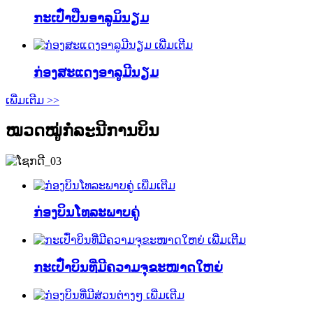
ກະເປົ໋າປືນອາລູມິນຽມ
ເພີ່ມເຕີມ
ກ່ອງສະແດງອາລູມີນຽມ
ເພີ່ມເຕີມ >>
ໝວດໝູ່ກໍລະນີການບິນ
ເພີ່ມເຕີມ
ກ່ອງບິນໂທລະພາບຄູ່
ເພີ່ມເຕີມ
ກະເປົ໋າບິນທີ່ມີຄວາມຈຸຂະໜາດໃຫຍ່
ເພີ່ມເຕີມ